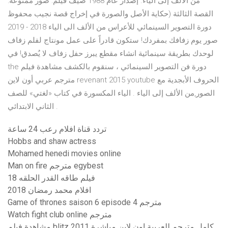
من الألف إلى الياء. إصدار عام 1988 ضيف فيلم: صور ممنوعة:
القصة الثالثة (حكاية اﻷصل والصورة في إخراج قصة نجيب محفوظ
دورة التصوير السينمائي للأعراس من الألف الى الياء 2018 - 2019
صور يوم زفافك بمفردك! ستكون قادراً على عمل مونتاج لفلم زفاف
لوحدك بطريقة سينمائية انشاء مقطع يبرز حفل زفاف لا يُصدق! في
دورة فن التصوير السينمائي ، سنقوم بالكشف ‫مشاهدة فيلم the
revenant 2015 مترجم عربي أون لاين‬‎ youtube الحروف الأبجدية مع
الصور,من الألف إلى الياء . الياء المكسورة في كتاب «لغتي» للصف
الثاني الابتدائي .
تردد قناة افلام رعب 24 ساعة
Hobbs and shaw actress
Mohamed henedi movies online
Man on fire مترجم egybest
فيلم طاقه القدر الحلقه 18
افلام محمد رمضان 2018
Game of thrones saison 6 episode 4 مترجم
Watch fight club online مترجم
مشاهدة فيلم blitz 2011 كامل مترجم للعربية اون لاين مباشرة