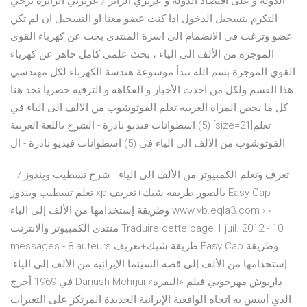
الدولة و على اقتصاد الدولة و عزيزي الزائر / عزيزتي الزائرة يرجي
التكرم بتسجبل الدخول اذا كنت عضو معنا او التسجيل ان لم تكن
عضو وترغب في الانضمام الي اسرة المنتدي بحث عن كهرباء القوى
الموجزه من الألف الي الياء ، بحث علمى كامل جاهز عن كهرباء
القوي الموجزة بسم الله نبدأ موسوعة هندسة الكهرباء لكل مهندسي
هذا القسم ولكل من احدث الأخبار و الفكاهة و الترفيه حصريا تجد هنا
كل ما يخص المراة العربية تعلم الفوتوشوب من الالف الى الياء في
(5) اسطوانات فيديو نادرة - الشرح باللغة العربية [size=21]تعلم
الفوتوشوب من الالف الى الياء في (5) اسطوانات فيديو نادرة - ال
تعرف وتعلم الكمبيوتر من الألف الى الياء - شرح تسطيب ويندوز 7 -
تعلم تسطيب ويندوز xp بالصور طريقة شبك+تعريف Easy Cap
وطريقة إستخدامها من الألف إلى الياء www.vb.eqla3.com › ›
منتدى الكمبيوتر والانترنت Traduire cette page 1 juil. 2012 - 10
messages - ‎8 auteurs طريقة شبك+تعريف Easy Cap وطريقة
إستخدامها من الألف إلى قصة السينما الإيرانية من الألف إلى الياء.
في 1969 أخرج Dariush Mehrjui داريوش مهرجويي فيلم «البقرة»
الذي أسس به اتجاه الواقعية الإيرانية الجديدة المرتكز على التغيرات