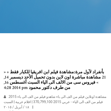
» بأنفراد لآول مرة::مشاهدة فيلم ابن افريقيا للكبار فقط +
21 مشاهدة مباشرة اون لاين بدون تحميل الأحد ديسمبر 14,
» فيروس سى من الالف الى الياء السبت أغسطس 16,
2014 4:28 pm من طرف دكتور محمود
مشاهدة اونلاين فيلم من الف الى باء شاهدو فيلم من الف الى باء 2015.
فيلم من الف الى الياء - عربي 2015 370,799,100 | افلام عربية | السبت
١٨ / أبريل / ٢٠١٥