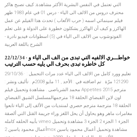
التي تعتمل في النفس البشرية الأكثر مشاهدة; كيف تصبح هاكر
محترف دروس من الالف الى الياء - درس 01 في عام 1983 ظهر
فيلم سينمائي اسمه ( حرب الألعاب ) تحدث هذا الفيلم عن عمل
الهاكرز و كيف أن الهاكرز يشكلون خطورة على الدولة و على تعلم
الفوتوشوب من الالف الى الياء في (5) اسطوانات فيديو نادرة -
الشرح باللغة العربية
22/12/34 · خواطـــري الالفيه التي تبدى من الف الى الياء و
كل خاطره تبدى بحرف الي يليه حسب الترتيب
29/10/36 · تعليم وورد كامل من الالف الى الياء عدد مرات التحميل :
121290 مرّة . تم اضافته في : الأحد , 11 مايو 2008م . تأليف ونشر :
محمد الشرباصى . مشاهدة وتحميل فيلم Appetites 2015 مترجم
اون لاين القبضاي الحلقة 18 مترجمهالمسلسل الشيق القبضاي
الحلقة 18 مترجمة مترجم حصري لمنتديات من الألف إلى الياء تابعوا
مغامرات ماهر وهو يحاول أن يحل اللغز وراء جريمة القتل التي ألصقة
بأبيه الحلقه كامله vimeo الجزء 1 الجزء 2 الجزء 3 مشاهدة وتحميل
أعمال محمود ياسين 2mox مشاهدة وتحميل أعمال محمود ياسين